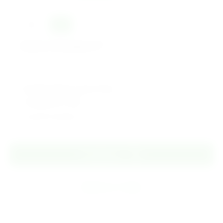
2
шт.
м
2
Какая площадь м
?
Необходимо штук:
0
шт.
Стоимость:
0
₽
В одной упаковке: 16шт
В корзину
Купить в 1 клик
К сравнению