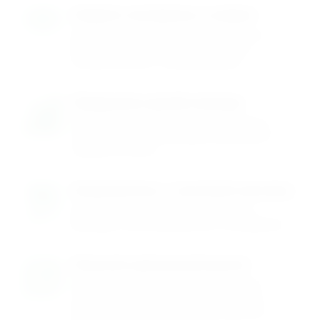
Увидите материалы в живую
Большой ассортимент сайдинга и
фасадных панелей. Приходите
ознакомиться с материалами.
Придумаем дизайн фасада
Подберем материалы по форме и
сочетаемости под ваши желания и
предпочтения
Ознакомитесь с системой монтажа
В зале есть готовая экспозиция
фасада, смонтированного в разрезе
Получите детальный расчет
Поможем разобраться в деталях
отделки фасада дома, подберем
решение, сделаем точный расчет