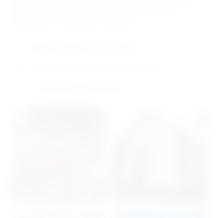
вам: по бюджету, стилю и срокам. Расскажем, что
сработало у других, поможем сэкономить,
убережём от типичных ошибок.
Бесплатная консультация
Помощь с подбором материалов
Огромный ассортимент