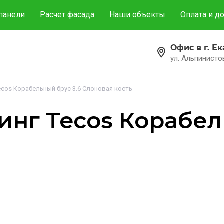
панели
Расчет фасада
Наши объекты
Оплата и д
Офис в г. Е
ул. Альпинистов
ecos Корабельный брус 3.6 Слоновая кость
нг Tecos Корабел